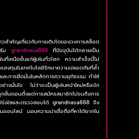
าวสำคัญเกี่ยวกับการเติบโตของวงการสล็อต
อร์ม
grandnasa888
ที่ปัจจุบันได้กลายเป็น
ี่เหนือชั้นแก่ผู้เล่นทั่วโลก ความสำเร็จนี้ไม่
ลงทุนในเทคโนโลยีรักษาความปลอดภัยที่ล้ำ
 และการยึดมั่นในหลักการความยุติธรรม ทำให้
่างมั่นใจ ไม่ว่าจะเป็นผู้เล่นหน้าใหม่หรือนัก
กขั้นตอนตั้งแต่การสมัครสมาชิกไปจนถึงการ
่โปร่งใสและตรวจสอบได้ grandnasa888 จึง
มออนไลน์ มอบความน่าเชื่อถือที่หาได้ยากใน