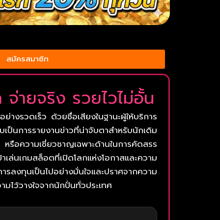
สมัครสมาชิก
่ายจริง รวยไวไม่อั้น
จอย่างรวดเร็ว ด้วยชื่อเสียงในฐานะผู้ให้บริการ
เป็นการรายงานข่าวที่น่าจับตาสำหรับนักเดิม
ล หรือความเชี่ยวชาญเฉพาะด้านในการคัดสรร
้าเล่นเกมสล็อตที่เปิดโลกแห่งโอกาสและความ
กการลงทุนเป็นไปอย่างมั่นใจและปราศจากความ
ามไว้วางใจจากนักปั่นทั่วประเทศ