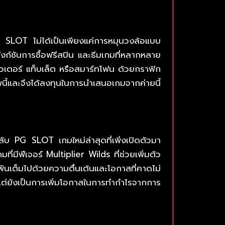
 SLOT ไม่ได้เป็นเพียงแค่การหมุนวงล้อแบบ
งก์ชันการซื้อฟรีสปิน และธีมเกมที่หลากหลาย
ิวเตอร์ แท็บเล็ต หรือสมาร์ทโฟน ด้วยกราฟิก
าพนี้และจึงได้ลงทุนในการนำเสนอเกมจากค่ายนี้
 PG SLOT เกมใหม่ล่าสุดที่เพิ่งเปิดตัวมา
ี่มีฟีเจอร์ Multiplier Wilds ที่ช่วยเพิ่มตัว
พันเต็มไปด้วยความตื่นเต้นและโอกาสที่คาดไม่
ต่ยังเป็นการเพิ่มโอกาสในการทำกำไรจากการ