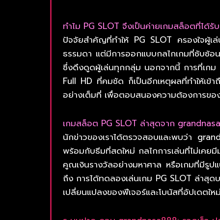
ทำไม PG SLOT จึงเป็นค่ายเกมสล็อตที่ได้
ปัจจัยสำคัญที่ทำให้ PG SLOT ครองใจผู้เ
ธรรมดา แต่มีการออกแบบกลไกเกมที่ซับซ้อนแล
ซึ่งดึงดูดผู้เล่นทุกกลุ่ม นอกจากนี้ การท
Full HD ที่คมชัด ก็เป็นอีกเหตุผลที่ทำให้เข
อย่างเต็มที่ เพื่อตอบสนองความต้องการของน
เกมสล็อต PG SLOT ล่าสุดจาก grandnasa8
นักข่าวของเราได้ตรวจสอบและพบว่า grandn
พร้อมกับธีมที่สดใหม่ กลไกการเล่นที่ไม่เคยมี
คูณเงินรางวัลอย่างมหาศาล หรือเกมที่มีรูปแ
ถึง การได้ทดลองเล่นเกม PG SLOT ล่าสุดบ
เปลี่ยนแปลงของฟีเจอร์และโบนัสที่อัปเดตใหม