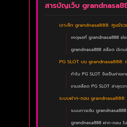
สารบัญเว็บ grandnasa8
เจาะลึก grandnasa888: ศูนย์ร
เหตุผลที่ grandnasa888 slot 
grandnasa888 สล็อต มีเกมให
PG SLOT บน grandnasa888: เป
ทำไม PG SLOT จึงเป็นค่ายเก
เกมสล็อต PG SLOT ล่าสุดจา
ระบบฝาก-ถอน grandnasa888: รว
ระบบการเงิน grandnasa888 อ
grandnasa888 ฝาก-ถอน ไม่มีข