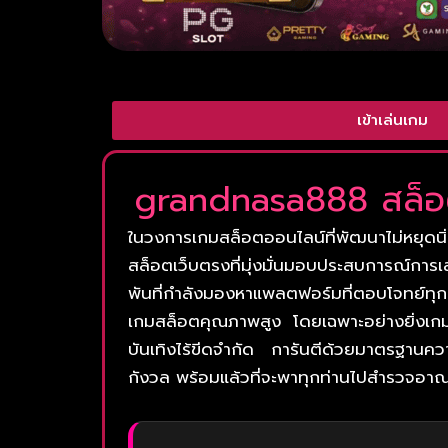
เข้าเล่นเกม
grandnasa888 สล็อตเ
ในวงการเกมสล็อตออนไลน์ที่พัฒนาไม่หยุดน
สล็อตเว็บตรงที่มุ่งมั่นมอบประสบการณ์การเ
พันที่กำลังมองหาแพลตฟอร์มที่ตอบโจทย์ทุ
เกมสล็อตคุณภาพสูง โดยเฉพาะอย่างยิ่งเกมจ
บันเทิงไร้ขีดจำกัด การันตีด้วยมาตรฐานคว
กังวล พร้อมแล้วที่จะพาทุกท่านไปสำรวจอาณาจ