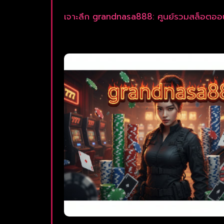
เจาะลึก grandnasa888: ศูนย์รวมสล็อตออ