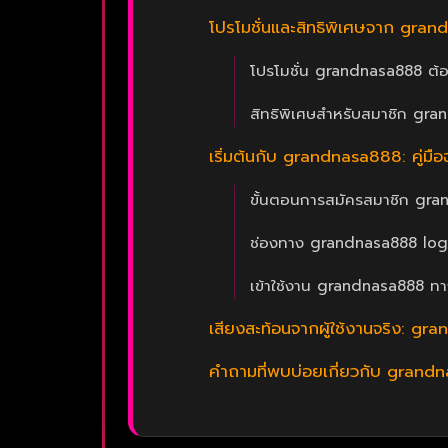
โปรโมชั่นและสิทธิพิเศษจาก gran
โปรโมชั่น grandnasa888 ต้อ
สิทธิพิเศษสำหรับสมาชิก gran
เริ่มต้นกับ grandnasa888: คู่มือฉ
ขั้นตอนการสมัครสมาชิก gra
ช่องทาง grandnasa888 login 
เข้าใช้งาน grandnasa888 ทางเ
เสียงสะท้อนจากผู้ใช้งานจริง: g
คำถามที่พบบ่อยเกี่ยวกับ gran